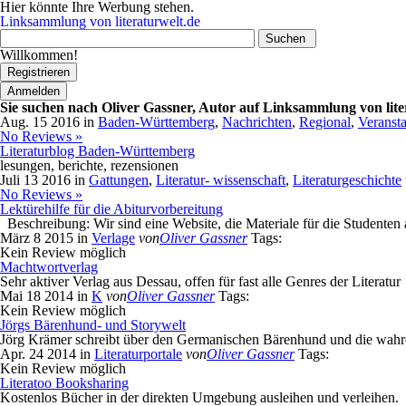
Hier könnte Ihre Werbung stehen.
Linksammlung von literaturwelt.de
Wonach
suchen
Willkommen!
Sie?
Registrieren
Anmelden
Sie suchen nach Oliver Gassner, Autor auf Linksammlung von lite
Aug. 15 2016 in
Baden-Württemberg
,
Nachrichten
,
Regional
,
Veranst
No Reviews »
Literaturblog Baden-Württemberg
lesungen, berichte, rezensionen
Juli 13 2016 in
Gattungen
,
Literatur- wissenschaft
,
Literaturgeschichte
No Reviews »
Lektürehilfe für die Abiturvorbereitung
Beschreibung: Wir sind eine Website, die Materiale für die Studenten 
März 8 2015 in
Verlage
von
Oliver Gassner
Tags:
Kein Review möglich
Machtwortverlag
Sehr aktiver Verlag aus Dessau, offen für fast alle Genres der Literatur
Mai 18 2014 in
K
von
Oliver Gassner
Tags:
Kein Review möglich
Jörgs Bärenhund- und Storywelt
Jörg Krämer schreibt über den Germanischen Bärenhund und die wahre G
Apr. 24 2014 in
Literaturportale
von
Oliver Gassner
Tags:
Kein Review möglich
Literatoo Booksharing
Kostenlos Bücher in der direkten Umgebung ausleihen und verleihen.