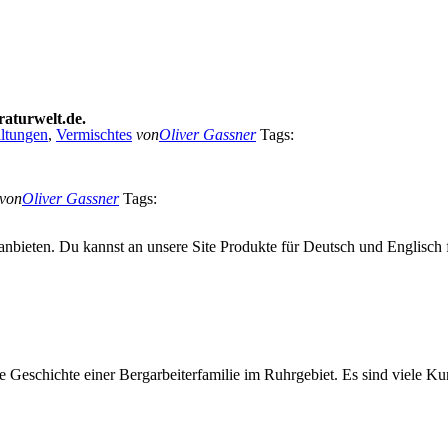
raturwelt.de.
altungen
,
Vermischtes
von
Oliver Gassner
Tags:
von
Oliver Gassner
Tags:
anbieten. Du kannst an unsere Site Produkte für Deutsch und Englisch f
eschichte einer Bergarbeiterfamilie im Ruhrgebiet. Es sind viele Kur