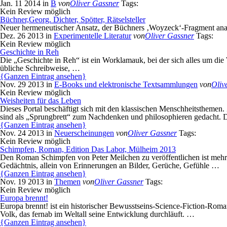
Jan. 11 2014 in
B
von
Oliver Gassner
Tags:
Kein Review möglich
Büchner,Georg. Dichter, Spötter, Rätselsteller
Neuer hermeneutischer Ansatz, der Büchners ‚Woyzeck‘-Fragment analo
Dez. 26 2013 in
Experimentelle Literatur
von
Oliver Gassner
Tags:
Kein Review möglich
Geschichte in Reh
Die „Geschichte in Reh“ ist ein Worklamauk, bei der sich alles um die 
übliche Schreibweise, …
{Ganzen Eintrag ansehen}
Nov. 29 2013 in
E-Books und elektronische Textsammlungen
von
Oliv
Kein Review möglich
Weisheiten für das Leben
Dieses Portal beschäftigt sich mit den klassischen Menschheitstheme
sind als „Sprungbrett“ zum Nachdenken und philosophieren gedacht. 
{Ganzen Eintrag ansehen}
Nov. 24 2013 in
Neuerscheinungen
von
Oliver Gassner
Tags:
Kein Review möglich
Schimpfen, Roman, Edition Das Labor, Mülheim 2013
Den Roman Schimpfen von Peter Meilchen zu veröffentlichen ist mehr al
Gedächtnis, allein von Erinnerungen an Bilder, Gerüche, Gefühle …
{Ganzen Eintrag ansehen}
Nov. 19 2013 in
Themen
von
Oliver Gassner
Tags:
Kein Review möglich
Europa brennt!
Europa brennt! ist ein historischer Bewusstseins-Science-Fiction-Rom
Volk, das fernab im Weltall seine Entwicklung durchläuft. …
{Ganzen Eintrag ansehen}