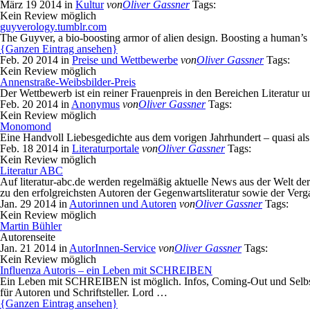
März 19 2014 in
Kultur
von
Oliver Gassner
Tags:
Kein Review möglich
guyverology.tumblr.com
The Guyver, a bio-boosting armor of alien design. Boosting a human’s p
{Ganzen Eintrag ansehen}
Feb. 20 2014 in
Preise und Wettbewerbe
von
Oliver Gassner
Tags:
Kein Review möglich
Annenstraße-Weibsbilder-Preis
Der Wettbewerb ist ein reiner Frauenpreis in den Bereichen Literatur 
Feb. 20 2014 in
Anonymus
von
Oliver Gassner
Tags:
Kein Review möglich
Monomond
Eine Handvoll Liebesgedichte aus dem vorigen Jahrhundert – quasi als 
Feb. 18 2014 in
Literaturportale
von
Oliver Gassner
Tags:
Kein Review möglich
Literatur ABC
Auf literatur-abc.de werden regelmäßig aktuelle News aus der Welt de
zu den erfolgreichsten Autoren der Gegenwartsliteratur sowie der Verg
Jan. 29 2014 in
Autorinnen und Autoren
von
Oliver Gassner
Tags:
Kein Review möglich
Martin Bühler
Autorenseite
Jan. 21 2014 in
AutorInnen-Service
von
Oliver Gassner
Tags:
Kein Review möglich
Influenza Autoris – ein Leben mit SCHREIBEN
Ein Leben mit SCHREIBEN ist möglich. Infos, Coming-Out und Selbsthilf
für Autoren und Schriftsteller. Lord …
{Ganzen Eintrag ansehen}