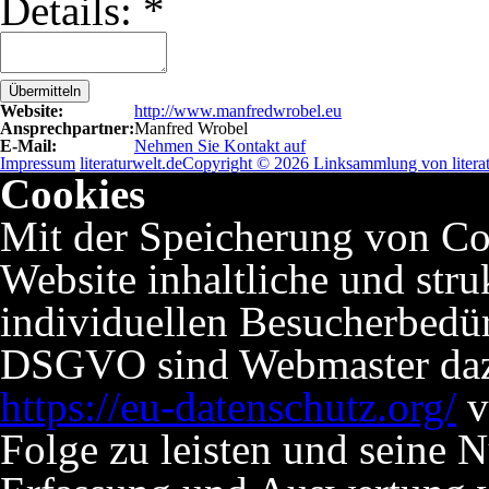
Details:
*
Übermitteln
Website:
http://www.manfredwrobel.eu
Ansprechpartner:
Manfred Wrobel
E-Mail:
Nehmen Sie Kontakt auf
Impressum
literaturwelt.de
Copyright © 2026 Linksammlung von literat
Cookies
Mit der Speicherung von Co
Website inhaltliche und stru
individuellen Besucherbedü
DSGVO sind Webmaster dazu 
https://eu-datenschutz.org/
v
Folge zu leisten und seine 