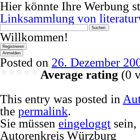
Hier könnte Ihre Werbung s
Linksammlung von literatur
Wonach
suchen
Willkommen!
Sie?
Registrieren
Anmelden
Posted on
26. Dezember 20
Average rating
(
0
v
This entry was posted in
Aut
the
permalink
.
Sie müssen
eingeloggt
sein,
Autorenkreis Würzburg