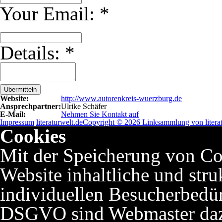
Your Email:
*
Details:
*
Übermitteln
Website:
http://www.autorenkreis-wuerzburg.de
Ansprechpartner:
Ulrike Schäfer
E-Mail:
Nehmen Sie Kontakt auf
Impressum
literaturwelt.de
Copyright © 2026 Linksammlung von literat
Cookies
Mit der Speicherung von Co
Website inhaltliche und stru
individuellen Besucherbedü
DSGVO sind Webmaster dazu 