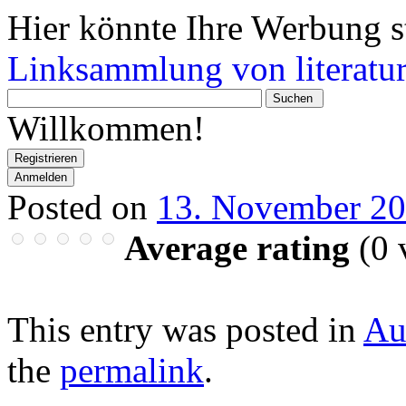
Hier könnte Ihre Werbung s
Linksammlung von literatur
Wonach
suchen
Willkommen!
Sie?
Registrieren
Anmelden
Posted on
13. November 2
Average rating
(
0
v
This entry was posted in
Au
the
permalink
.