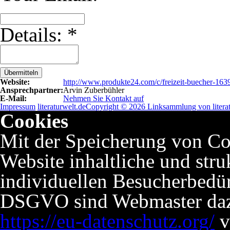
Details:
*
Übermitteln
Website:
http://www.produkte24.com/c/freizeit-buecher-163
Ansprechpartner:
Arvin Zuberbühler
E-Mail:
Nehmen Sie Kontakt auf
Impressum
literaturwelt.de
Copyright © 2026 Linksammlung von literat
Cookies
Mit der Speicherung von Co
Website inhaltliche und stru
individuellen Besucherbedü
DSGVO sind Webmaster dazu 
https://eu-datenschutz.org/
v