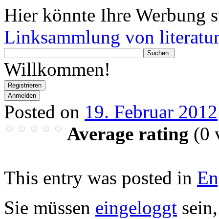
Hier könnte Ihre Werbung s
Linksammlung von literatur
Wonach
suchen
Willkommen!
Sie?
Registrieren
Anmelden
Posted on
19. Februar 2012
Average rating
(
0
v
This entry was posted in
En
Sie müssen
eingeloggt
sein,