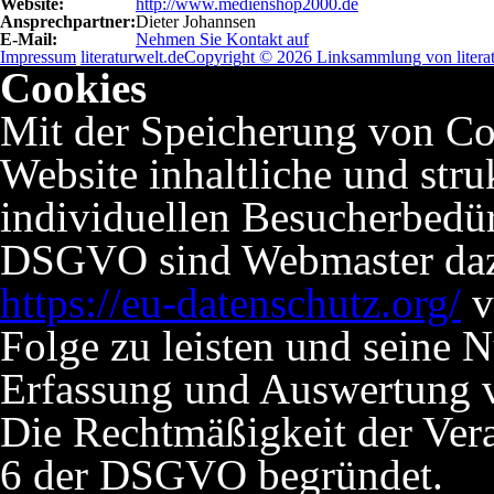
Website:
http://www.medienshop2000.de
Ansprechpartner:
Dieter Johannsen
E-Mail:
Nehmen Sie Kontakt auf
Impressum
literaturwelt.de
Copyright © 2026 Linksammlung von literat
Cookies
Mit der Speicherung von Co
Website inhaltliche und stru
individuellen Besucherbedü
DSGVO sind Webmaster dazu 
https://eu-datenschutz.org/
v
Folge zu leisten und seine 
Erfassung und Auswertung v
Die Rechtmäßigkeit der Verar
6 der DSGVO begründet.