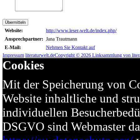
Übermitteln
Website:
http://www.leser-welt.de/index.php/
Ansprechpartner:
Jana Trautmann
E-Mail:
Nehmen Sie Kontakt auf
Impressum
literaturwelt.de
Copyright © 2026 Linksammlung von litera
Cookies
Mit der Speicherung von Co
Website inhaltliche und str
individuellen Besucherbed
DSGVO sind Webmaster dazu 