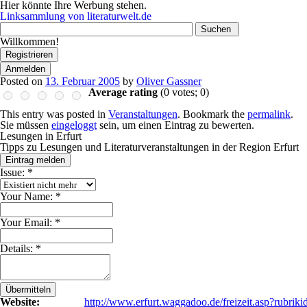
Hier könnte Ihre Werbung stehen.
Linksammlung von literaturwelt.de
Wonach
suchen
Willkommen!
Sie?
Registrieren
Anmelden
Posted on
13. Februar 2005
by
Oliver Gassner
Average rating
(
0
votes;
0
)
This entry was posted in
Veranstaltungen
. Bookmark the
permalink
.
Sie müssen
eingeloggt
sein, um einen Eintrag zu bewerten.
Lesungen in Erfurt
Tipps zu Lesungen und Literaturveranstaltungen in der Region Erfurt
Eintrag melden
Issue:
*
Your Name:
*
Your Email:
*
Details:
*
Übermitteln
Website:
http://www.erfurt.waggadoo.de/freizeit.asp?rubrik