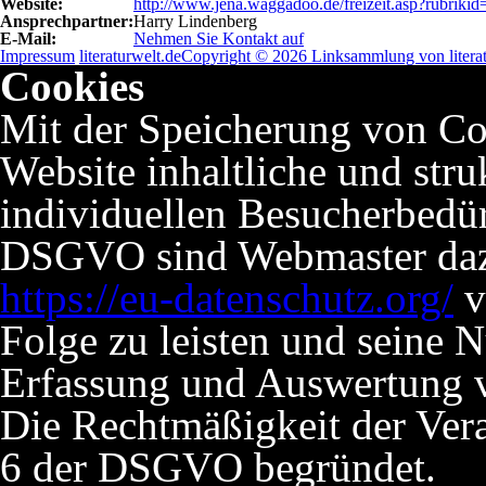
Website:
http://www.jena.waggadoo.de/freizeit.asp?rubriki
Ansprechpartner:
Harry Lindenberg
E-Mail:
Nehmen Sie Kontakt auf
Impressum
literaturwelt.de
Copyright © 2026 Linksammlung von literat
Cookies
Mit der Speicherung von Co
Website inhaltliche und stru
individuellen Besucherbedü
DSGVO sind Webmaster dazu 
https://eu-datenschutz.org/
v
Folge zu leisten und seine 
Erfassung und Auswertung v
Die Rechtmäßigkeit der Verar
6 der DSGVO begründet.