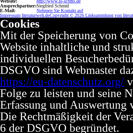
Website:
http://www.lo-scritto.de
Ansprechpartner:
Siegfried Schmid
E-Mail:
Nehmen Sie Kontakt auf
Impressum
literaturwelt.de
Copyright © 2026 Linksammlung von literat
Cookies
Mit der Speicherung von Co
Website inhaltliche und stru
individuellen Besucherbedü
DSGVO sind Webmaster dazu 
https://eu-datenschutz.org/
v
Folge zu leisten und seine 
Erfassung und Auswertung v
Die Rechtmäßigkeit der Verar
6 der DSGVO begründet.