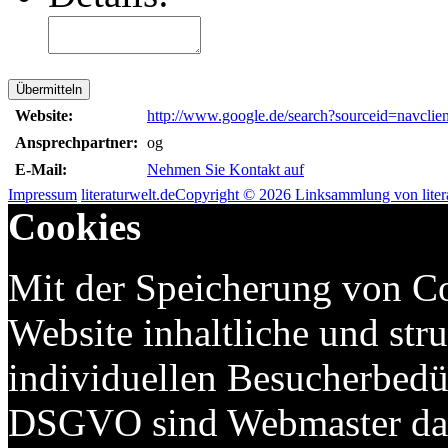
Übermitteln
Website:
http://www.google.de/search?sourceid=navcli
Ansprechpartner:
og
E-Mail:
Nehmen Sie Kontakt auf
Impressum
literaturwelt.de
Copyright © 2026 Linksammlung von litera
Cookies
Mit der Speicherung von Co
Website inhaltliche und str
individuellen Besucherbed
DSGVO sind Webmaster dazu 