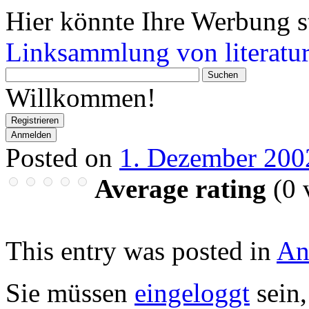
Hier könnte Ihre Werbung s
Linksammlung von literatur
Wonach
suchen
Willkommen!
Sie?
Registrieren
Anmelden
Posted on
1. Dezember 200
Average rating
(
0
v
This entry was posted in
An
Sie müssen
eingeloggt
sein,