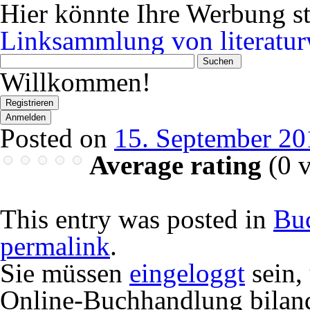
Hier könnte Ihre Werbung s
Linksammlung von literatur
Wonach
suchen
Willkommen!
Sie?
Registrieren
Anmelden
Posted on
15. September 20
Average rating
(
0
v
This entry was posted in
Bu
permalink
.
Sie müssen
eingeloggt
sein,
Online-Buchhandlung bilan