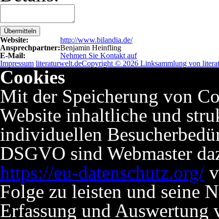
Übermitteln
Website:
http://www.bilandia.de/
Ansprechpartner:
Benjamin Heinfling
E-Mail:
Nehmen Sie Kontakt auf
Impressum
literaturwelt.de
Copyright © 2026 Linksammlung von literat
Cookies
Mit der Speicherung von Co
Website inhaltliche und stru
individuellen Besucherbedü
DSGVO sind Webmaster dazu 
https://eu-datenschutz.org/
v
Folge zu leisten und seine 
Erfassung und Auswertung v