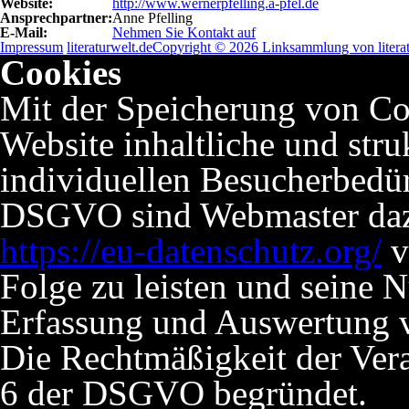
Website:
http://www.wernerpfelling.a-pfel.de
Ansprechpartner:
Anne Pfelling
E-Mail:
Nehmen Sie Kontakt auf
Impressum
literaturwelt.de
Copyright © 2026 Linksammlung von literat
Cookies
Mit der Speicherung von Co
Website inhaltliche und stru
individuellen Besucherbedü
DSGVO sind Webmaster dazu 
https://eu-datenschutz.org/
v
Folge zu leisten und seine 
Erfassung und Auswertung v
Die Rechtmäßigkeit der Verar
6 der DSGVO begründet.