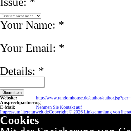
Issue:
*
Your Name:
*
Your Email:
*
Details:
*
Übermitteln
Website:
http://www.randomhouse.de/author/author.jsp?per
Ansprechpartner:
og
E-Mail:
Nehmen Sie Kontakt auf
Impressum
literaturwelt.de
Copyright © 2026 Linksammlung von literat
Cookies