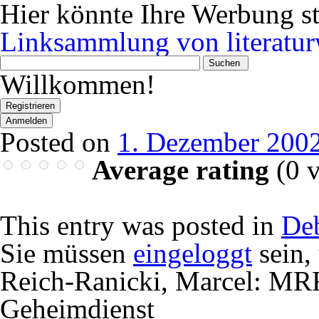
Hier könnte Ihre Werbung s
Linksammlung von literatur
Wonach
suchen
Willkommen!
Sie?
Registrieren
Anmelden
Posted on
1. Dezember 200
Average rating
(
0
v
This entry was posted in
Deb
Sie müssen
eingeloggt
sein,
Reich-Ranicki, Marcel: MRR
Geheimdienst