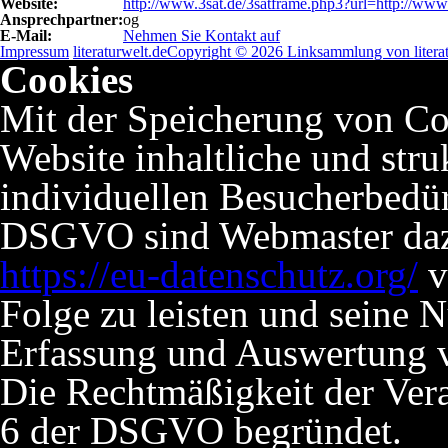
Website:
http://www.3sat.de/3satframe.php3?url=http://www.
Ansprechpartner:
og
E-Mail:
Nehmen Sie Kontakt auf
Impressum
literaturwelt.de
Copyright © 2026 Linksammlung von literat
Cookies
Mit der Speicherung von Co
Website inhaltliche und stru
individuellen Besucherbedü
DSGVO sind Webmaster dazu 
https://eu-datenschutz.org/
v
Folge zu leisten und seine 
Erfassung und Auswertung v
Die Rechtmäßigkeit der Verar
6 der DSGVO begründet.