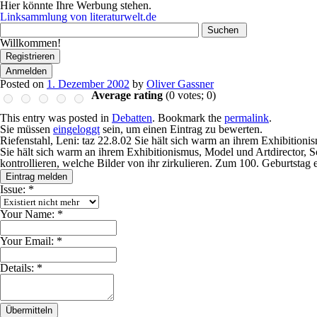
Hier könnte Ihre Werbung stehen.
Linksammlung von literaturwelt.de
Wonach
suchen
Willkommen!
Sie?
Registrieren
Anmelden
Posted on
1. Dezember 2002
by
Oliver Gassner
Average rating
(
0
votes;
0
)
This entry was posted in
Debatten
. Bookmark the
permalink
.
Sie müssen
eingeloggt
sein, um einen Eintrag zu bewerten.
Riefenstahl, Leni: taz 22.8.02 Sie hält sich warm an ihrem Exhibitioni
Sie hält sich warm an ihrem Exhibitionismus, Model und Artdirector, S
kontrollieren, welche Bilder von ihr zirkulieren. Zum 100. Geburtst
Eintrag melden
Issue:
*
Your Name:
*
Your Email:
*
Details:
*
Übermitteln