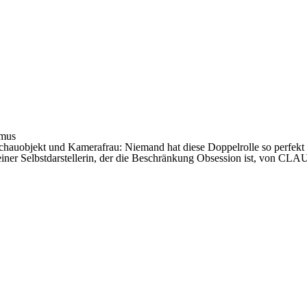
smus
chauobjekt und Kamerafrau: Niemand hat diese Doppelrolle so perfekt au
ag einer Selbstdarstellerin, der die Beschränkung Obsession ist, vo