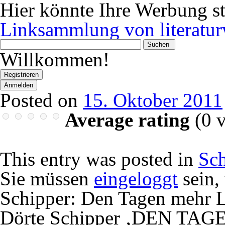
Hier könnte Ihre Werbung s
Linksammlung von literatur
Wonach
suchen
Willkommen!
Sie?
Registrieren
Anmelden
Posted on
15. Oktober 2011
Average rating
(
0
v
This entry was posted in
Sc
Sie müssen
eingeloggt
sein,
Schipper: Den Tagen mehr L
Dörte Schipper ‚DEN T