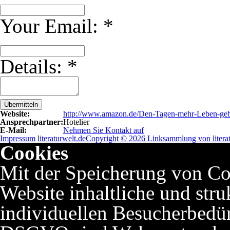
Your Email:
*
Details:
*
Übermitteln
Website:
http://www.amazon.de/Den-Tagen-mehr-Leben-g
Ansprechpartner:
Hotelier
E-Mail:
Nehmen Sie Kontakt auf
Impressum
literaturwelt.de
Copyright © 2026 Linksammlung von literat
Cookies
Mit der Speicherung von Co
Website inhaltliche und stru
individuellen Besucherbedü