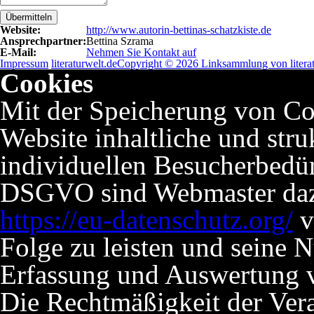
Übermitteln
Website:
http://www.autorin-bettinas-schatzkiste.de
Ansprechpartner:
Bettina Szrama
E-Mail:
Nehmen Sie Kontakt auf
Impressum
literaturwelt.de
Copyright © 2026 Linksammlung von literat
Cookies
Mit der Speicherung von Co
Website inhaltliche und stru
individuellen Besucherbedü
DSGVO sind Webmaster dazu 
https://eu-datenschutz.org/
v
Folge zu leisten und seine 
Erfassung und Auswertung v
Die Rechtmäßigkeit der Verar