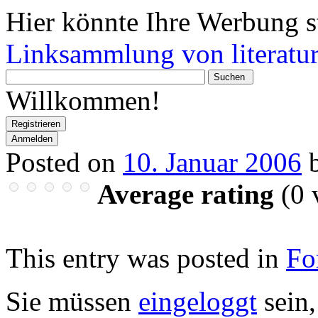
Hier könnte Ihre Werbung s
Linksammlung von literatur
Wonach
suchen
Willkommen!
Sie?
Registrieren
Anmelden
Posted on
10. Januar 2006
Average rating
(
0
v
This entry was posted in
Fo
Sie müssen
eingeloggt
sein,