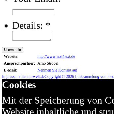
Details:
*
Übermitteln
Website:
http://www.text4text.de
Ansprechpartner:
Arno Strobel
E-Mail:
Nehmen Sie Kontakt auf
Impressum
literaturwelt.de
Copyright © 2026 Linksammlung von litera
Cookies
Mit der Speicherung von Co
Website inhaltliche und str