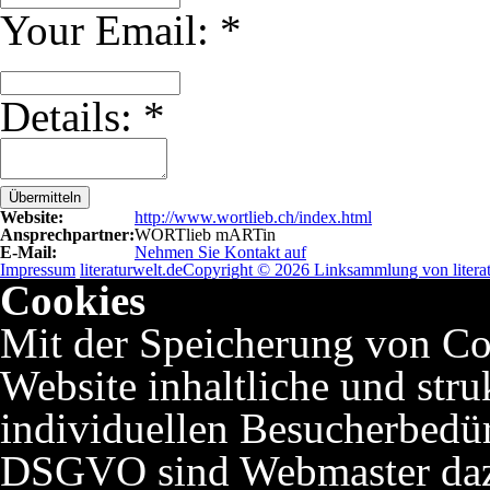
Your Email:
*
Details:
*
Übermitteln
Website:
http://www.wortlieb.ch/index.html
Ansprechpartner:
WORTlieb mARTin
E-Mail:
Nehmen Sie Kontakt auf
Impressum
literaturwelt.de
Copyright © 2026 Linksammlung von literat
Cookies
Mit der Speicherung von Co
Website inhaltliche und stru
individuellen Besucherbedü
DSGVO sind Webmaster dazu 