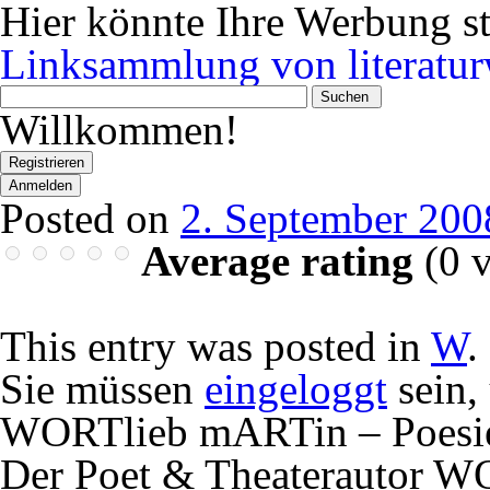
Hier könnte Ihre Werbung s
Linksammlung von literatur
Wonach
suchen
Willkommen!
Sie?
Registrieren
Anmelden
Posted on
2. September 200
Average rating
(
0
v
This entry was posted in
W
.
Sie müssen
eingeloggt
sein,
WORTlieb mARTin – Poesie
Der Poet & Theaterautor WO