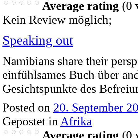
Average rating
(
0
v
Kein Review möglich
;
Speaking out
Namibians share their pers
einfühlsames Buch über an
Gesichtspunkte des Befrei
Posted on
20. September 2
Gepostet in
Afrika
Average rating
(
0
v