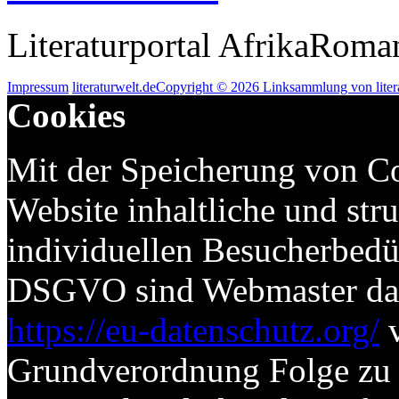
Literaturportal AfrikaRoma
Impressum
literaturwelt.de
Copyright © 2026 Linksammlung von litera
Cookies
Mit der Speicherung von Co
Website inhaltliche und str
individuellen Besucherbed
DSGVO sind Webmaster dazu 
https://eu-datenschutz.org/
v
Grundverordnung Folge zu l