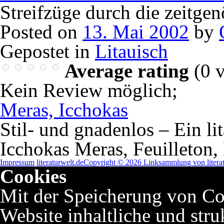
Streifzüge durch die zeitgen
Posted on
13. Mai 2002
by
Gepostet in
Litauisch
Average rating
(
0
v
Kein Review möglich
;
Meras, Icchokas
Stil- und gnadenlos – Ein l
Icchokas Meras, Feuilleton,
Impressum
literaturwelt.de
Copyright © 2026 Linksammlung von literat
Cookies
Mit der Speicherung von Co
Website inhaltliche und stru