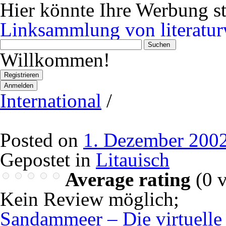
Hier könnte Ihre Werbung s
Linksammlung von literatur
Wonach
suchen
Willkommen!
Sie?
Registrieren
Anmelden
International
/
Posted on
1. Dezember 200
Gepostet in
Litauisch
Average rating
(
0
v
Kein Review möglich
;
Sandammeer – Die virtuelle L