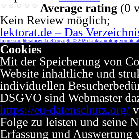
Average rating
(
0
v
Kein Review möglich
;
lektorat.de – Das Verzeichni
Impressum
literaturwelt.de
Copyright © 2026 Linksammlung von literat
Cookies
Mit der Speicherung von Co
Website inhaltliche und stru
individuellen Besucherbedü
DSGVO sind Webmaster dazu 
https://eu-datenschutz.org/
v
Folge zu leisten und seine 
Erfassung und Auswertung v